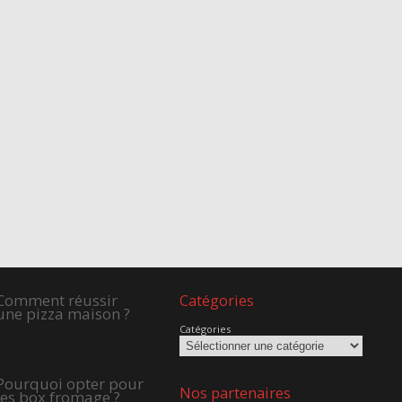
Comment réussir
Catégories
une pizza maison ?
Catégories
Pourquoi opter pour
Nos partenaires
les box fromage ?