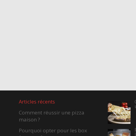
Articles récents
Comment réussir une pizza
maison ?
Pourquoi opter pour les box