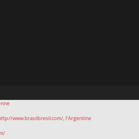
ienne
http://www.brasilbresil.com/
,
l'Argentine
m/