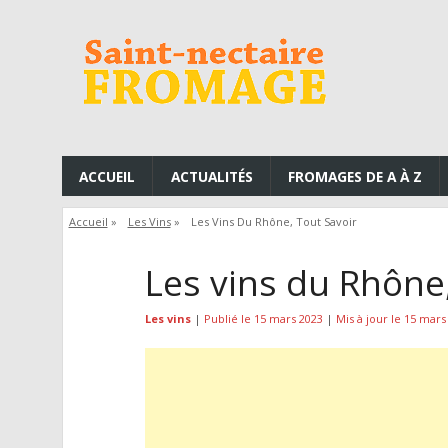
ACCUEIL
ACTUALITÉS
FROMAGES DE A À Z
Accueil
»
Les Vins
»
Les Vins Du Rhône, Tout Savoir
Les vins du Rhône,
Les vins
|
Publié le 15 mars 2023
|
Mis à jour le 15 mars